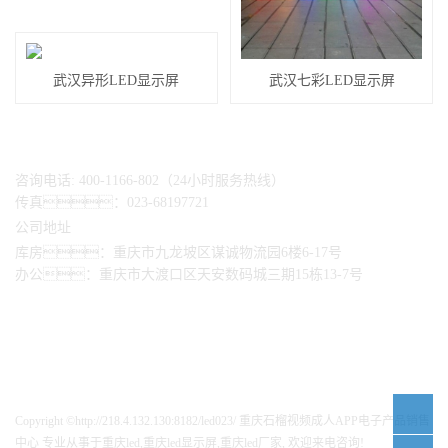
武汉异形LED显示屏
武汉七彩LED显示屏
咨询电话: 400-1166-802（24小时服务热线）
传真：023-68197721
公司地址
库房：重庆市九龙坡区谋诚物流园6楼6-17号
办公：重庆市大渡口区天安数码城三期15栋13-7号
Copyright ©http://218.4.132.130:8182/led023/ 重庆石榴视频成人APP电子产品销售
中心 专业从事于
重庆led
,
重庆led显示屏
,
重庆led厂家
, 欢迎来电咨询!