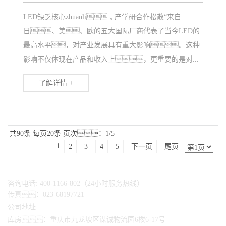
LED缺乏核心zhuanli，产学研合作松散“来自
日、美、欧的五大国际厂商代表了当今LED的
最高水平，对产业发展具有重大影响。这种
影响不仅体现在产品和收入上，更重要的是对...
了解详情 +
共90条
每页20条
页次：1/5
1
2
3
4
5
下一页
尾页
咨询电话: 400-1166-802（24小时服务热线）
传真：023-68197721
公司地址
库房：重庆市九龙坡区谋诚物流园6楼6-17号