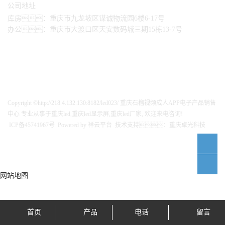
公司地址
库房：重庆市九龙坡区谋诚物流园6楼6-17号
办公：重庆市大渡口区天安数码城三期15栋13-7号
Copyright ©http://218.4.132.130:8182/led023/ 重庆石榴视频成人APP电子产品销售
中心 专业从事于
重庆led
,
重庆led显示屏
,
重庆led厂家
, 欢迎来电咨询!
ICP备45741967号
Powered by
祥云平台
技术支持：
重庆卓光科技
网站地图
首页
产品
电话
留言