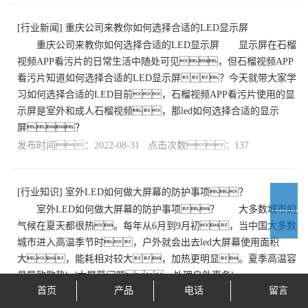
[
行业新闻
]
重庆公司来教你如何选择合适的LED显示屏
重庆公司来教你如何选择合适的LED显示屏 显示屏在石榴
视频APP看污片的日常生活中随处可见，但石榴视频APP
看污片知道如何选择合适的LED显示屏？今天就带大家学
习如何选择合适的LED目前，石榴视频APP看污片使用的显
示屏是室外和成人石榴视频，那led如何选择合适的显示
屏？
发布时间：2022-08-31 点击次数：137
[
行业知识
]
室外LED如何做大屏幕的防护事项？
室外LED如何做大屏幕的防护事项？ 大多数城市的
气候在夏天都很热。每年从6月到9月初，当中国大多数
城市进入高温季节时，户外就会出去led大屏幕使用面积
大，能耗相对较大，加热更明显。夏季高温容
易导致散热led大屏幕问题。处理户外事务le
首页
产品
电话
留言
发布时间：2022-08-25 点击次数：103