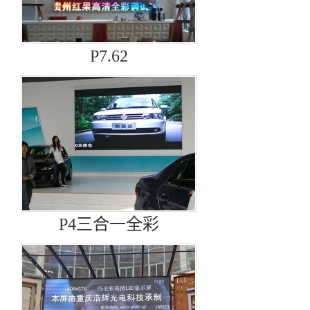
P7.62
P4三合一全彩