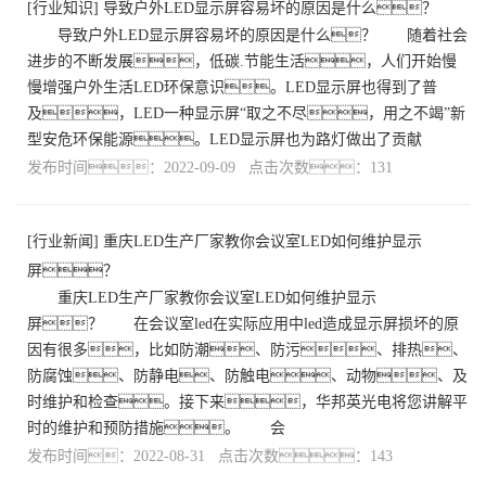
[
行业知识
]
导致户外LED显示屏容易坏的原因是什么？
导致户外LED显示屏容易坏的原因是什么？ 随着社会
进步的不断发展，低碳.节能生活，人们开始慢
慢增强户外生活LED环保意识。LED显示屏也得到了普
及，LED一种显示屏“取之不尽，用之不竭”新
型安危环保能源。LED显示屏也为路灯做出了贡献
发布时间：2022-09-09 点击次数：131
[
行业新闻
]
重庆LED生产厂家教你会议室LED如何维护显示
屏？
重庆LED生产厂家教你会议室LED如何维护显示
屏？ 在会议室led在实际应用中led造成显示屏损坏的原
因有很多，比如防潮、防污、排热、
防腐蚀、防静电、防触电、动物、及
时维护和检查。接下来，华邦英光电将您讲解平
时的维护和预防措施。 会
发布时间：2022-08-31 点击次数：143