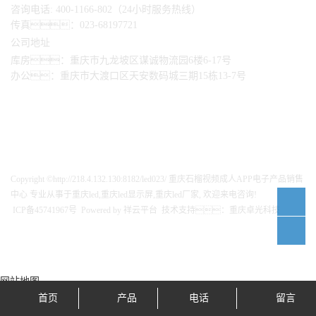
咨询电话: 400-1166-802（24小时服务热线）
传真：023-68197721
公司地址
库房：重庆市九龙坡区谋诚物流园6楼6-17号
办公：重庆市大渡口区天安数码城三期15栋13-7号
Copyright ©http://218.4.132.130:8182/led023/ 重庆石榴视频成人APP电子产品销售
中心 专业从事于
重庆led
,
重庆led显示屏
,
重庆led厂家
, 欢迎来电咨询!
ICP备45741967号
Powered by
祥云平台
技术支持：
重庆卓光科技
网站地图
首页
产品
电话
留言