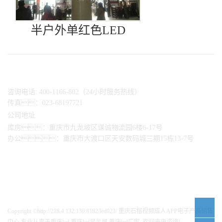
半户外单红色LED
咨询电话: 400-1166-802（24小时服务热线）
传真：023-68197721
公司地址
库房：重庆市九龙坡区谋诚物流园6楼6-17号
办公：重庆市大渡口区天安数码城三期15栋13-7号
Copyright ©http://218.4.132.130:8182/led023/ 重庆石榴视频成人APP电子产品销售
中心 专业从事于
重庆led
,
重庆led显示屏
,
重庆led厂家
, 欢迎来电咨询!